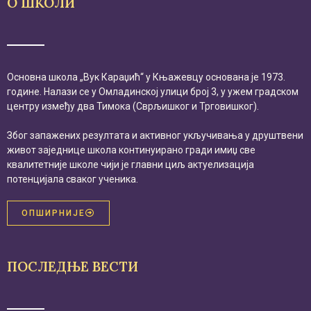
О ШКОЛИ
Основна школа „Вук Караџић“ у Књажевцу основана је 1973.
године. Налази се у Омладинској улици број 3, у ужем градском
центру између два Тимока (Сврљишког и Трговишког).
Због запажених резултата и активног укључивања у друштвени
живот заједнице школа континуирано гради имиџ све
квалитетније школе чији је главни циљ актуелизација
потенцијала сваког ученика.
ОПШИРНИЈЕ
ПОСЛЕДЊЕ ВЕСТИ