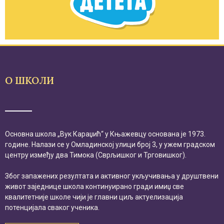
О ШКОЛИ
Основна школа „Вук Караџић“ у Књажевцу основана је 1973.
године. Налази се у Омладинској улици број 3, у ужем градском
центру између два Тимока (Сврљишког и Трговишког).
Због запажених резултата и активног укључивања у друштвени
живот заједнице школа континуирано гради имиџ све
квалитетније школе чији је главни циљ актуелизација
потенцијала сваког ученика.