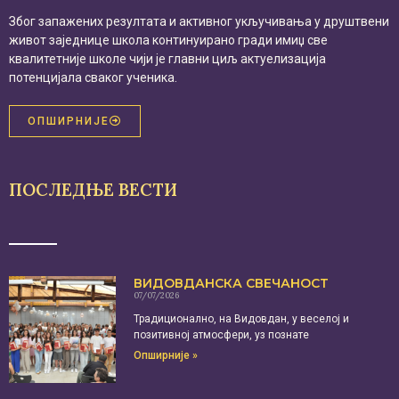
Због запажених резултата и активног укључивања у друштвени
живот заједнице школа континуирано гради имиџ све
квалитетније школе чији је главни циљ актуелизација
потенцијала сваког ученика.
ОПШИРНИЈЕ
ПОСЛЕДЊЕ ВЕСТИ
ВИДОВДАНСКА СВЕЧАНОСТ
07/07/2026
Традиционално, на Видовдан, у веселој и
позитивној атмосфери, уз познате
Опширније »