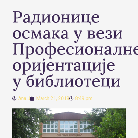
Радионице
осмака у вези
Професионалн
оријентације
у библиотеци
Ana J
March 21, 2018
8:49 pm