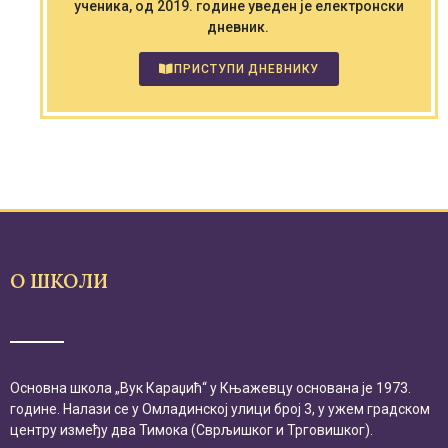
ученика, од 2019. године уведен је електронски
дневник.
ПРИСТУПИ ДНЕВНИКУ
О ШКОЛИ
Основна школа „Вук Караџић“ у Књажевцу основана је 1973.
године. Налази се у Омладинској улици број 3, у ужем градском
центру између два Тимока (Сврљишког и Трговишког).