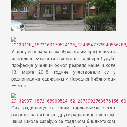
У циљу упознавања са образовним профилима и
истицања важности правилног одабира будуће
професије ученици осмог разреда наше школе
13. марта 2018. године учествовали су у
радионицама одржаним у Народној библиотеци
Његош.
Ову радионицу са свим одељењима осмог
разреда, као и бројне друге радионице кроз које
наша школа сарађује са градском библиотеком,