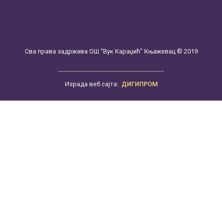
Сва права задржава ОШ “Вук Караџић” Књажевац © 2019
Израда веб сајта:
ДИГИПРОМ