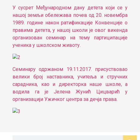
У сусрет Међународном дану детета који се у
нашој земљи обележава почев од 20. новембра
1989. године након ратификације Конвенције о
правима детета, у нашој школи је овог викенда
организован семинар на тему партиципације
ученика у школском животу.
Семинару одржаном 19.11.2017. присуствовао
велики број наставника, учитеља и стручних
сарадника, као и директорка наше школе, а
водила га је Јелена Жунић Цицварић у
организацији Ужичког центра за дечја права.