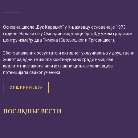
Основна школа „Вук Караџић“ у Књажевцу основана је 1973.
године. Налази се у Омладинској улици број 3, у ужем градском
центру између два Тимока (Сврљишког и Трговишког).
Због запажених резултата и активног укључивања у друштвени
живот заједнице школа континуирано гради имиџ све
квалитетније школе чији је главни циљ актуелизација
потенцијала сваког ученика.
ОПШИРНИЈЕ
ПОСЛЕДЊЕ ВЕСТИ