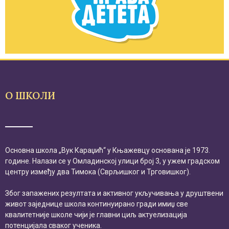
О ШКОЛИ
Основна школа „Вук Караџић“ у Књажевцу основана је 1973.
године. Налази се у Омладинској улици број 3, у ужем градском
центру између два Тимока (Сврљишког и Трговишког).
Због запажених резултата и активног укључивања у друштвени
живот заједнице школа континуирано гради имиџ све
квалитетније школе чији је главни циљ актуелизација
потенцијала сваког ученика.