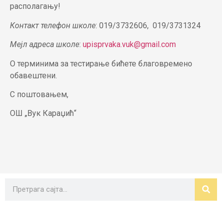
располагању!
Контакт телефон школе
: 019/3732606, 019/3731324
Мејл адреса школе
:
upisprvaka.vuk@gmail.com
О терминима за тестирање бићете благовремено
обавештени.
С поштовањем,
ОШ „Вук Караџић“