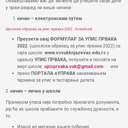
Обавештавамо вас да можете да упишете своје дете
у први разред на више начина:
начин
– електронским путем
Школски образац за упис првака 2022
Download
Преузети овај
ФОРМУЛАР ЗА УПИС ПРВАКА
2022
(школски образац за упис првака 2022) са
сајта школе
www.osvukknjazevac.edu.rs
у
одељку
УПИС ПРВАКА,
попунити и послати на
мејл школе
upisprvaka.vuk@gmail.com
или
преко
ПОРТАЛА еУПРАВА
заказивањем
термина за упис и тестирање детета.
2.
начин
– лично у школи
Приликом уписа није потребно прилагати документа,
јер ће их школа прибавити по службеној дужности, и
то:
Извод из матичне књиге рођених