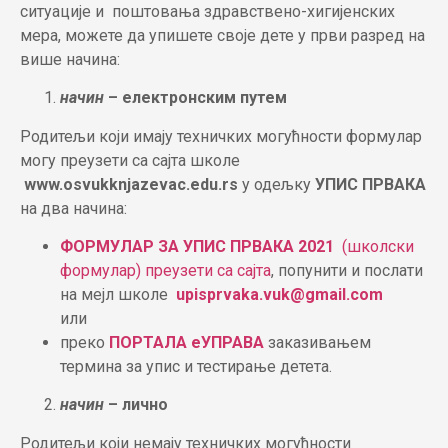
ситуације и поштовања здравствено-хигијенских
мера, можете да упишете своје дете у први разред на
више начина:
начин
– електронским путем
Родитељи који имају техничких могућности формулар
могу преузети са сајта школе
www.osvukknjazevac.edu.rs
у одељку
УПИС ПРВАКА
на два начина:
ФОРМУЛАР ЗА УПИС ПРВАКА 2021
(школски
формулар) преузети са сајта
, попунити и послати
на мејл школе
upisprvaka.vuk@gmail.com
или
преко
ПОРТАЛА еУПРАВА
заказивањем
термина за упис и тестирање детета.
начин
– лично
Родитељи који немају техничких могућности