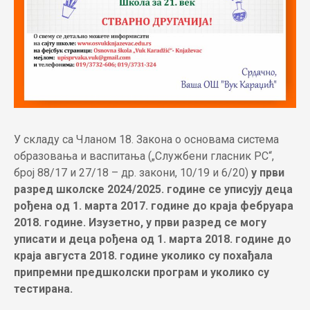
У складу са Чланом 18. Закона о основама система
образовања и васпитања („Службени гласник РС“,
број 88/17 и 27/18 – др. закони, 10/19 и 6/20)
у први
разред школске 2024/2025. године се уписују деца
рођена oд 1. марта 2017. године до краја фебруара
2018. године. Изузетно, у први разред се могу
уписати и деца рођена од 1. марта 2018. године до
краја августа 2018. године уколико су похађала
припремни предшколски програм и уколико су
тестирана.