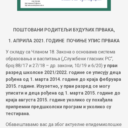
ПОШТОВАНИ РОДИТЕЉИ БУДУЋИХ ПРВАКА,
1. АПРИЛА 2021. ГОДИНЕ ПОЧИЊЕ УПИС ПРВАКА
У складу са Чланом 18. Закона о основама система
образовања и васпитања („Службени гласник РС“,
број 88/17 и 27/18 – др. закони, 10/19 и 6/20)
у први
разред школске 2021/2022. године се уписују деца
рођена oд 1. марта 2014. године до краја фебруара
2015. године. Изузетно, у први разред се могу
уписати и деца рођена од 1. марта 2015. године до
краја августа 2015. године уколико су похађала
припремни предшколски програм и уколико су
тестирана.
Обавештавамо вас да због актуелне епидемиолошке