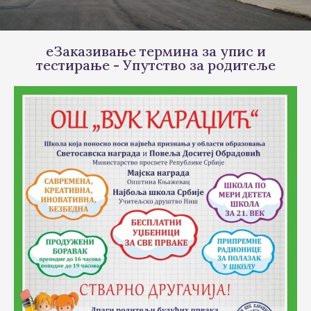
еЗаказивање термина за упис и
тестирање - Упутство за родитеље