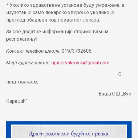
* Уколико здравствене установе буду умрежене, а
изузетак је само лекарско уверење уколико је
преглед обављен код приватног лекара.
За све додатне информације стојимо вам на
располагању!
Контакт телефон школе
: 019/3732606,
Мејл адреса школе
:
upisprvaka.vuk@gmail.com
С
поштовањем,
Ваша ОШ „Вук
Караџић“