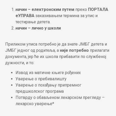
начин
– електронским путем
преко
ПОРТАЛА
еУПРАВА
заказивањем термина за упис и
тестирање детета.
начин
– лично у школи
Приликом уписа потребно је да знате ЈМБГ детета и
ЈМБГ једног од родитеља, а
није потребно
прилагати
документа, јер ће их школа прибавити по службеној
дужности, и то:
Извод из матичне књиге рођених
Уверење о пребивалишту
Уверење о похађању припремног
предшколског програма
Потврду о обављеном лекарском прегледу –
лекарско уверење*