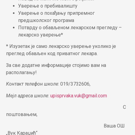
Уверење о пребивалишту
Уверење о похађању припремног
предшколског програма
Потврду о обављеном лекарском прегледу –
лекарско уверење*
* Изузетак је само лекарско уверење уколико је
преглед обављен код приватног лекара.
За све додатне информације стојимо вам на
располагању!
Контакт телефон школе
: 019/3732606,
Мејл адреса школе
:
upisprvaka.vuk@gmail.com
С
поштовањем,
Ваша ОШ
„Вук Караџић“