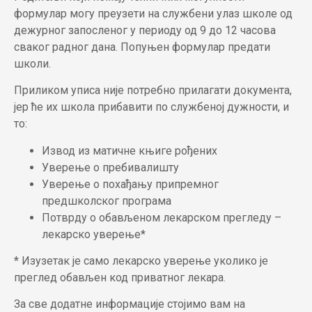
формулар могу преузети на службени улаз школе од
дежурног запосленог у периоду од 9 до 12 часова
сваког радног дана. Попуњен формулар предати
школи.
Приликом уписа није потребно прилагати документа,
јер ће их школа прибавити по службеној дужности, и
то:
Извод из матичне књиге рођених
Уверење о пребивалишту
Уверење о похађању припремног
предшколског програма
Потврду о обављеном лекарском прегледу –
лекарско уверење*
* Изузетак је само лекарско уверење уколико је
преглед обављен код приватног лекара.
За све додатне информације стојимо вам на