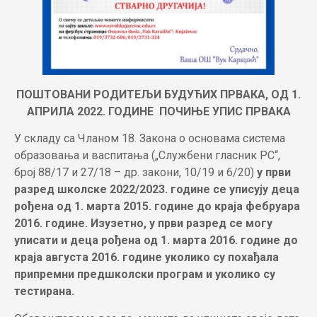
ПОШТОВАНИ РОДИТЕЉИ БУДУЋИХ ПРВАКА,
ОД 1.
АПРИЛА 2022. ГОДИНЕ ПОЧИЊЕ УПИС ПРВАКА
У складу са Чланом 18. Закона о основама система
образовања и васпитања („Службени гласник РС“,
број 88/17 и 27/18 – др. закони, 10/19 и 6/20)
у први
разред школске 2022/2023. године се уписују деца
рођена oд 1. марта 2015. године до краја фебруара
2016. године. Изузетно, у први разред се могу
уписати и деца рођена од 1. марта 2016. године до
краја августа 2016. године уколико су похађала
припремни предшколски програм и уколико су
тестирана.