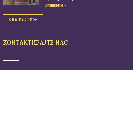
Опширније »
СВЕ ВЕСТИ
КОНТАКТИРАЈТЕ НАС
Основна школа ,,Вук Караџић”
Омладинска 3
19350 Књажевац, Србија
Тел./факс: 019/3731-324
Тел. секретар: 019/3732-606