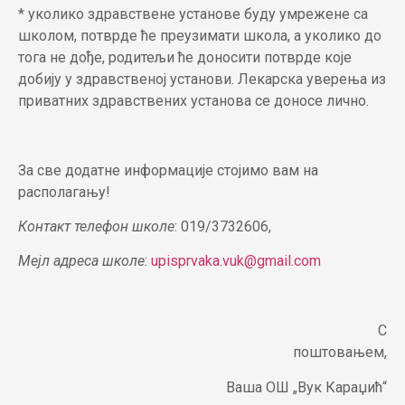
* уколико здравствене установе буду умрежене са
школом, потврде ће преузимати школа, а уколико до
тога не дође, родитељи ће доносити потврде које
добију у здравственој установи. Лекарска уверења из
приватних здравствених установа се доносе лично.
За све додатне информације стојимо вам на
располагању!
Контакт телефон школе
: 019/3732606,
Мејл адреса школе
:
upisprvaka.vuk@gmail.com
С
поштовањем,
Ваша ОШ „Вук Караџић“