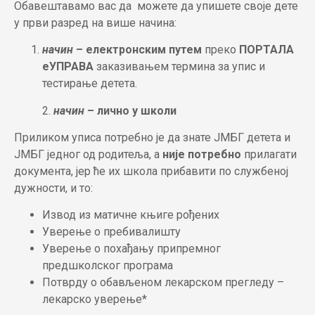
Обавештавамо вас да можете да упишете своје дете
у први разред на више начина:
начин
– електронским путем
преко
ПОРТАЛА
еУПРАВА
заказивањем термина за упис и
тестирање детета.
2.
начин
– лично у школи
Приликом уписа потребно је да знате ЈМБГ детета и
ЈМБГ једног од родитеља, а
није потребно
прилагати
документа, јер ће их школа прибавити по службеној
дужности, и то:
Извод из матичне књиге рођених
Уверење о пребивалишту
Уверење о похађању припремног
предшколског програма
Потврду о обављеном лекарском прегледу –
лекарско уверење*