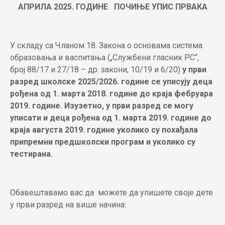
АПРИЛА 2025. ГОДИНЕ
ПОЧИЊЕ УПИС ПРВАКА
У складу са Чланом 18. Закона о основама система
образовања и васпитања („Службени гласник РС“,
број 88/17 и 27/18 – др. закони, 10/19 и 6/20)
у први
разред школске 2025/2026. године се уписују деца
рођена oд 1. марта 2018. године до краја фебруара
2019. године.
Изузетно, у први разред се могу
уписати и деца рођена од 1. марта 2019. године до
краја августа 2019. године уколико су похађала
припремни предшколски програм и уколико су
тестирана.
Обавештавамо вас да можете да упишете своје дете
у први разред на више начина: