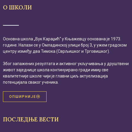
О ШКОЛИ
Основна школа „Вук Караџић“ у Књажевцу основана је 1973.
године. Налази се у Омладинској улици број 3, у ужем градском
центру између два Тимока (Сврљишког и Трговишког).
Због запажених резултата и активног укључивања у друштвени
живот заједнице школа континуирано гради имиџ све
квалитетније школе чији је главни циљ актуелизација
потенцијала сваког ученика.
ОПШИРНИЈЕ
ПОСЛЕДЊЕ ВЕСТИ