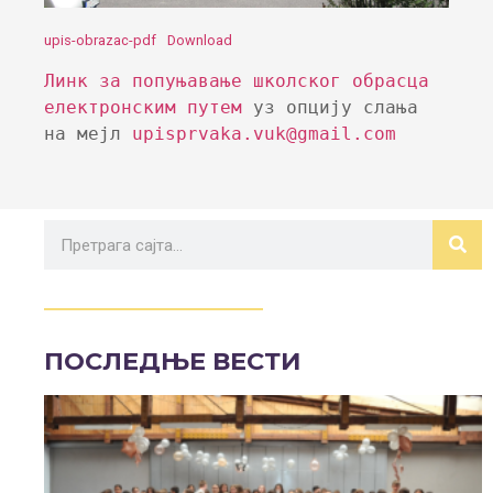
upis-obrazac-pdf
Download
Линк за попуњавање школског обрасца 
електронским путем
 уз опцију слања 
на мејл 
upisprvaka.vuk@gmail.com
ПОСЛЕДЊЕ ВЕСТИ