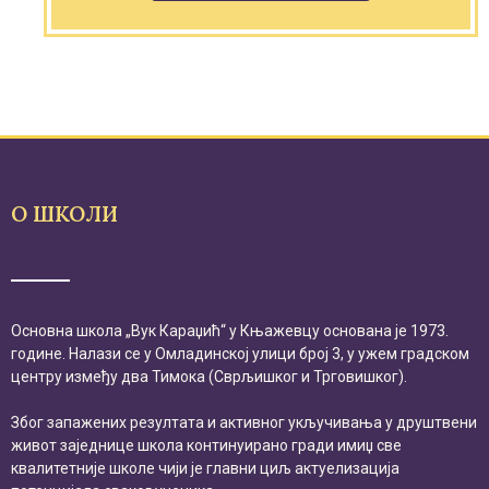
О ШКОЛИ
Основна школа „Вук Караџић“ у Књажевцу основана је 1973.
године. Налази се у Омладинској улици број 3, у ужем градском
центру између два Тимока (Сврљишког и Трговишког).
Због запажених резултата и активног укључивања у друштвени
живот заједнице школа континуирано гради имиџ све
квалитетније школе чији је главни циљ актуелизација