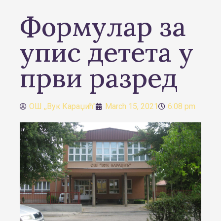
Формулар за
упис детета у
први разред
ОШ ,,Вук Караџић"
March 15, 2021
6:08 pm