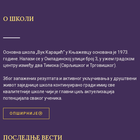
О ШКОЛИ
Основна школа „Вук Караџић“ у Књажевцу основана је 1973.
године. Налази се у Омладинској улици број 3, у ужем градском
центру између два Тимока (Сврљишког и Трговишког).
Због запажених резултата и активног укључивања у друштвени
живот заједнице школа континуирано гради имиџ све
квалитетније школе чији је главни циљ актуелизација
потенцијала сваког ученика.
ОПШИРНИЈЕ
ПОСЛЕДЊЕ ВЕСТИ