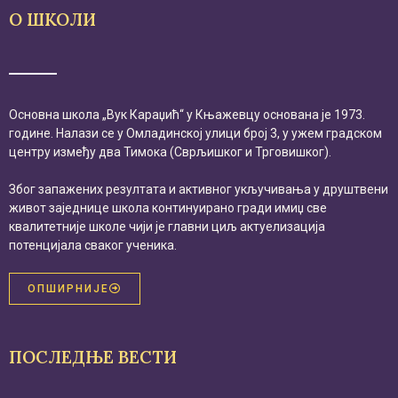
О ШКОЛИ
Основна школа „Вук Караџић“ у Књажевцу основана је 1973.
године. Налази се у Омладинској улици број 3, у ужем градском
центру између два Тимока (Сврљишког и Трговишког).
Због запажених резултата и активног укључивања у друштвени
живот заједнице школа континуирано гради имиџ све
квалитетније школе чији је главни циљ актуелизација
потенцијала сваког ученика.
ОПШИРНИЈЕ
ПОСЛЕДЊЕ ВЕСТИ