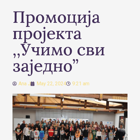
Промоција
пројекта
,,Учимо сви
заједно”
Ana J
May 22, 2024
9:21 am