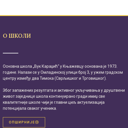
О ШКОЛИ
Основна школа „Вук Караџић“ у Књажевцу основана је 1973.
године. Налази се у Омладинској улици број 3, у ужем градском
центру између два Тимока (Сврљишког и Трговишког).
Због запажених резултата и активног укључивања у друштвени
живот заједнице школа континуирано гради имиџ све
квалитетније школе чији је главни циљ актуелизација
потенцијала сваког ученика.
ОПШИРНИЈЕ