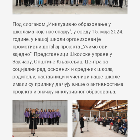
Под слоганом „Инклузивно образовање у
школама које нас спајају“, у среду 15. маја 2024.
године, у нашој школи организован је
промотивни догађај пројекта „Учимо сви
заједно“. Представници Школске управе у
Зајечару, Општине Књажевац, Центра за
социјални рад, основних и средњих школа,
родитељи, наставници и ученици наше школе
имали су прилику да чују више о активностима
пројекта и значају инклузивног образовања.