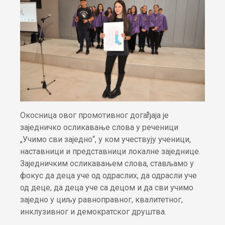
Окосница овог промотивног догађаја је
заједничко осликавање слова у реченици
„Учимо сви заједно“, у ком учествују ученици,
наставници и представници локалне заједнице.
Заједничким осликавањем слова, стављамо у
фокус да деца уче од одраслих, да одрасли уче
од деце, да деца уче са децом и да сви учимо
заједно у циљу равноправног, квалитетног,
инклузивног и демократског друштва.