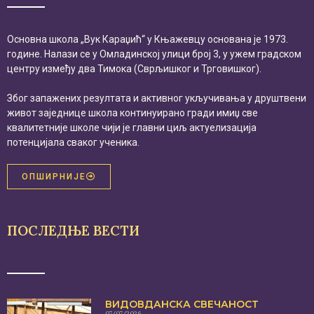
Основна школа „Вук Караџић“ у Књажевцу основана је 1973.
године. Налази се у Омладинској улици број 3, у ужем градском
центру између два Тимока (Сврљишког и Трговишког).
Због запажених резултата и активног укључивања у друштвени
живот заједнице школа континуирано гради имиџ све
квалитетније школе чији је главни циљ актуелизација
потенцијала сваког ученика.
ОПШИРНИЈЕ
ПОСЛЕДЊЕ ВЕСТИ
ВИДОВДАНСКА СВЕЧАНОСТ
07/07/2026