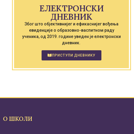
ЕЛЕКТРОНСКИ
ДНЕВНИК
Због што објективнијег и ефикаснијег вођења
евиденције о образовно-васпитном раду
ученика, од 2019. године уведен је електронски
дневник.
ПРИСТУПИ ДНЕВНИКУ
О ШКОЛИ