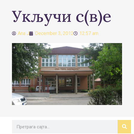
Укључи с(в)е
Ana J
December 3, 2012
12:57 am